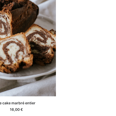
AJOUTER AU PANIER
e cake marbré entier
16,00
€