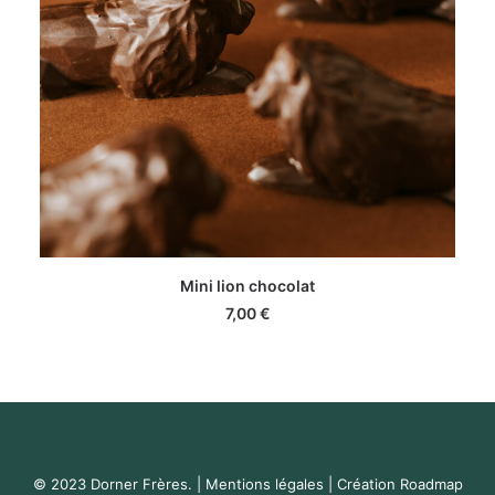
AJOUTER AU PANIER
Mini lion chocolat
7,00
€
© 2023 Dorner Frères. |
Mentions légales
| Création
Roadmap