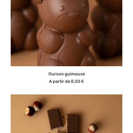
Ce
CHOIX DES OPTIONS
produit
Ourson guimauve
a
A partir de
6,50
€
plusieurs
variations.
Les
options
peuvent
être
choisies
sur
la
page