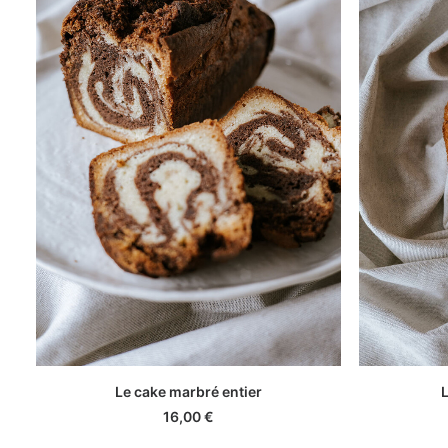
AJOUTER AU PANIER
Le cake marbré entier
L
16,00
€