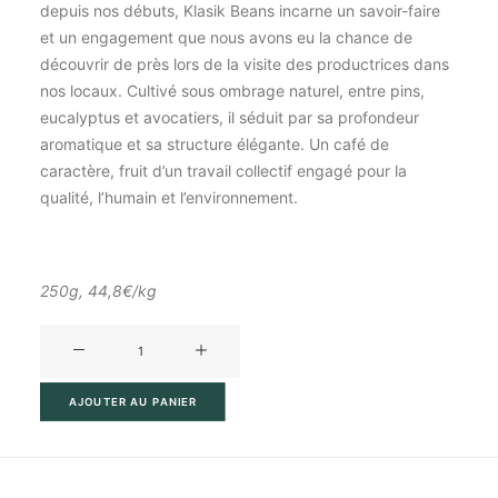
depuis nos débuts, Klasik Beans incarne un savoir-faire
et un engagement que nous avons eu la chance de
découvrir de près lors de la visite des productrices dans
nos locaux. Cultivé sous ombrage naturel, entre pins,
eucalyptus et avocatiers, il séduit par sa profondeur
aromatique et sa structure élégante. Un café de
caractère, fruit d’un travail collectif engagé pour la
qualité, l’humain et l’environnement.
250g, 44,8€/kg
quantité
de
Café
AJOUTER AU PANIER
Dorner
Frères